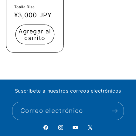
Toalla Rise
Precio
¥3,000 JPY
habitual
Agregar al
carrito
Suscríbete a nuestros correos electrónicos
Correo electrónico
Facebook
Instagram
YouTube
X