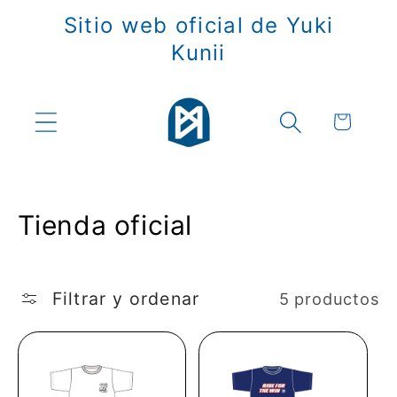
Ir
Sitio web oficial de Yuki
directamente
al contenido
Kunii
Carrito
C
Tienda oficial
o
l
Filtrar y ordenar
5 productos
e
c