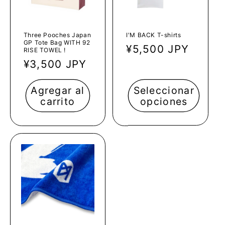
Three Pooches Japan
I'M BACK T-shirts
GP Tote Bag WITH 92
Precio
¥5,500 JPY
RISE TOWEL !
habitual
Precio
¥3,500 JPY
habitual
Agregar al
Seleccionar
carrito
opciones