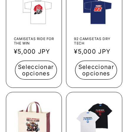
c
i
ó
n
CAMISETAS RIDE FOR
92 CAMISETAS DRY
:
THE WIN
TECH
Precio
¥5,000 JPY
Precio
¥5,000 JPY
habitual
habitual
Seleccionar
Seleccionar
opciones
opciones