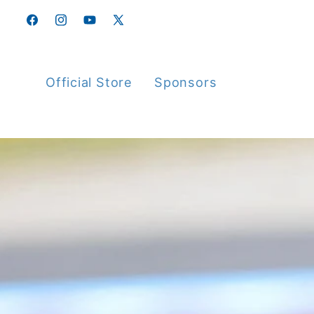
Skip to
content
Facebook
Instagram
YouTube
X
(Twitter)
Official Store
Sponsors